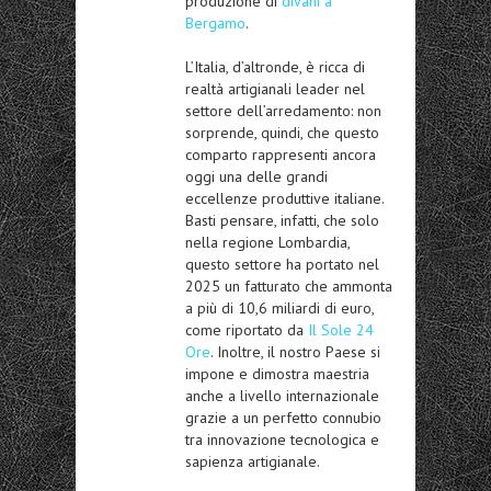
produzione di
divani a
Bergamo
.
L’Italia, d’altronde, è ricca di
realtà artigianali leader nel
settore dell’arredamento: non
sorprende, quindi, che questo
comparto rappresenti ancora
oggi una delle grandi
eccellenze produttive italiane.
Basti pensare, infatti, che solo
nella regione Lombardia,
questo settore ha portato nel
2025 un fatturato che ammonta
a più di 10,6 miliardi di euro,
come riportato da
Il Sole 24
Ore
. Inoltre, il nostro Paese si
impone e dimostra maestria
anche a livello internazionale
grazie a un perfetto connubio
tra innovazione tecnologica e
sapienza artigianale.