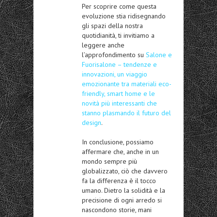
Per scoprire come questa
evoluzione stia ridisegnando
gli spazi della nostra
quotidianità, ti invitiamo a
leggere anche
l’approfondimento su
Salone e
Fuorisalone – tendenze e
innovazioni, un viaggio
emozionante tra materiali eco-
friendly, smart home e le
novità più interessanti che
stanno plasmando il futuro del
design
.
In conclusione, possiamo
affermare che, anche in un
mondo sempre più
globalizzato, ciò che davvero
fa la differenza è il tocco
umano. Dietro la solidità e la
precisione di ogni arredo si
nascondono storie, mani