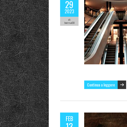
29
2023
di
berna00
Continua a leggere
FEB
13