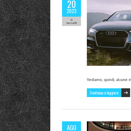
20
2023
di
berna00
Vediamo, quindi, alcune i
Continua a leggere
AGO