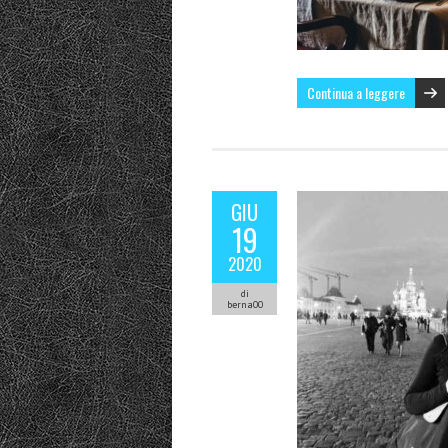
Continua a leggere
GIU
19
2020
di
berna00