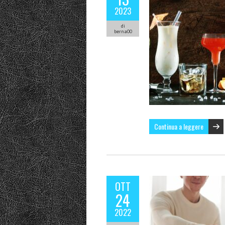
2023
di
berna00
Continua a leggere
OTT
24
2022