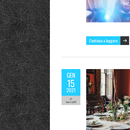
Continua a leggere
GEN
15
2021
di
berna00