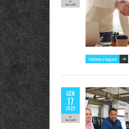
di
berna00
Continua a leggere
GEN
17
2022
di
berna00