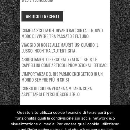
ARTICOLI RECENTI
COME LA SCELTA DEL DIVANO RACCONTA IL NUOVO
MODO DI VIVERE TRA PASSATO E FUTURO
VIAGGIO DI NOZZE ALLE MAURITIUS: QUANDO IL
LUSSO INCONTRA L’AUTENTICITÀ
ABBIGLIAMENTO PERSONALIZZATO: T-SHIRT E
CAPPELLINI COME ARTICOLI PROMOZIONALI EFFICACI
L’IMPORTANZA DEL RISPARMIO ENERGETICO IN UN
MONDO SEMPRE PIÙ IN CRISI
CORSO DI CUCINA VEGANA A MILANO: COSA
ASPETTARSI E PERCHÉ SCEGLIERLO
Questo sito utilizza cookie tecnici e di terze parti per
funzionalità quali la condivisione sui social network e/o
Copyright © 2026 Nuovo Polo Fiera Milano. Proudly powered by
visualizzazione di media. Per vedere quali cookie utilizziamo
Deegita
.
leggi l'informativa estesa. Nel sito c'è sempre un link