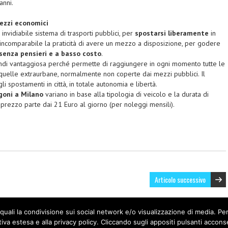
anni.
rezzi economici
 invidiabile sistema di trasporti pubblici, per
spostarsi liberamente
in
a incomparabile la praticità di avere un mezzo a disposizione, per godere
senza pensieri e a basso costo
.
ndi vantaggiosa perché permette di raggiungere in ogni momento tutte le
quelle extraurbane, normalmente non coperte dai mezzi pubblici. Il
gli spostamenti in città, in totale autonomia e libertà.
rgoni a Milano
variano in base alla tipologia di veicolo e la durata di
prezzo parte dai 21 Euro al giorno (per noleggi mensili).
Articolo successivo
à quali la condivisione sui social network e/o visualizzazione di media. Per
red by
Deegita
.
tiva estesa e alla privacy policy. Cliccando sugli appositi pulsanti accons