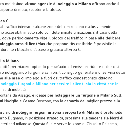
ero moltissime: alcune
agenzie di noleggio a Milano
offrono anche il
asporto di moto, scooter e bicilette.
rea C
al traffico intenso e alcune zone del centro sono esclusivamente
 accessibili in auto solo con determinate limitazioni. E’ il caso della
o
, dove periodicamente vige il blocco del traffico in base alle delibere
oleggio auto
di
RentMax
che propone city car ibride è possibile la
durante i blocchi e l’accesso gratuito all’Area C.
i a Milano
la città per piacere optando per un’auto ad emissioni ridotte o che ci si
 noleggiando furgoni e camion, il consiglio generale è di servirsi delle
cine alle aree di impiego e fuori dal traffico congestionato cittadino.
 noleggio furgoni a Milano per servire i clienti sia in città che in
enza di mobilità.
n lontana da Assago, è ideale per
noleggiare un furgone a Milano Sud
,
ul Naviglio e Cesano Boscone, con la garanzia del miglior prezzo e la
ervizio di
noleggio furgoni in zona aeroporto di Milano
è preferibile
erno Dugnano, in posizione strategica, prossima alla tangenziale
Nord di
interland milanese. Questa filiale serve le zone di Cinisello Balsamo,