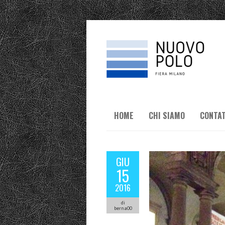
HOME
CHI SIAMO
CONTAT
GIU
15
2016
di
berna00