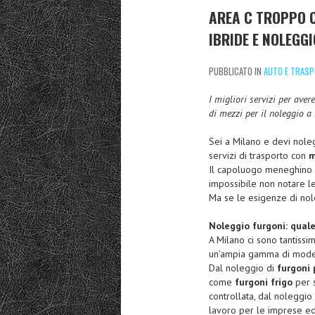
AREA C TROPPO 
IBRIDE E NOLEGG
PUBBLICATO IN
AUTO E TRASP
I migliori servizi per aver
di mezzi per il noleggio a
Sei a Milano e devi noleg
servizi di trasporto con
m
Il capoluogo meneghino 
impossibile non notare le
Ma se le esigenze di nole
Noleggio furgoni: quale
A Milano ci sono tantiss
un’ampia gamma di modelli
Dal noleggio di
furgoni 
come
furgoni frigo
per s
controllata, dal noleggio
lavoro per le imprese edi