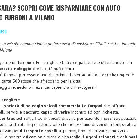
CARA? SCOPRI COME RISPARMIARE CON AUTO
IO FURGONI A MILANO
ORTI
e un veicolo commerciale o un furgone a disposizione. Filiali, costi e tipologie
 Milano
giare un furgone? Per scegliere la tipologia ideale è utile conoscere i
ezzi a noleggio
che la città può offrirti.
è famoso per essere uno dei primi ad aver adottato il
car sharing
ed è
 tante 500 rosse che sfrecciano per la città.
ggio richiedono mezzi più capienti a chi rivolgersi?
 scegliere
ime
società di noleggio veicoli commerciali e furgoni
che offrono
, servizi e pacchetti capaci di venire incontro ad ogni richiesta.
per traslochi
all’affitto di veicoli di serie per aziende, mezzi specializzati
ocietà di catering e ristorazione che necessitano di veicoli a temperatura
 di van per il
trasporto cavalli
ai pulmini, fino ad arrivare a mezzi da
li e non tra cui camion a pianale ribaltabile,
furgoni telonati e cabinati
.