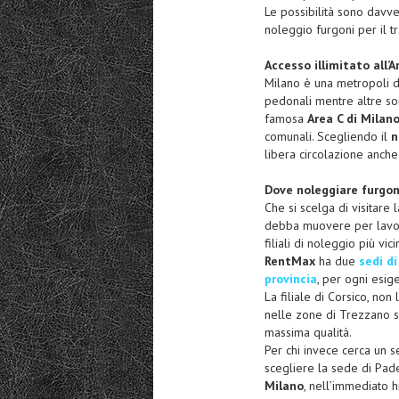
Le possibilità sono davv
noleggio furgoni per il tr
Accesso illimitato all’A
Milano è una metropoli d
pedonali mentre altre sono
famosa
Area C di Milan
comunali. Scegliendo il
n
libera circolazione anche 
Dove noleggiare furgon
Che si scelga di visitare 
debba muovere per lavoro
filiali di noleggio più vi
RentMax
ha due
sedi di
provincia
, per ogni esig
La filiale di Corsico, no
nelle zone di Trezzano s
massima qualità.
Per chi invece cerca un s
scegliere la sede di Pad
Milano
, nell’immediato h