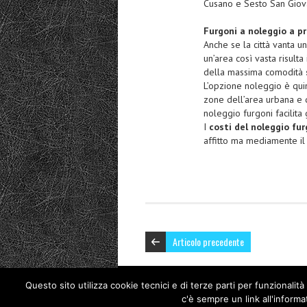
Cusano e Sesto San Giov
Furgoni a noleggio a p
Anche se la città vanta un
un’area così vasta risult
della massima comodità
L’opzione noleggio è qui
zone dell’area urbana e 
noleggio furgoni facilita 
I
costi del noleggio fu
affitto ma mediamente il 
Articolo precedente
Questo sito utilizza cookie tecnici e di terze parti per funzionalit
Copyright © 2026 Nuovo Polo Fiera Milano. Proudly powe
c'è sempre un link all'informa