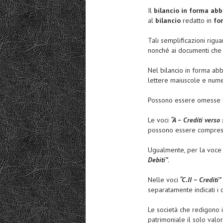
Il
bilancio in forma abb
al
bilancio
redatto in
fo
Tali semplificazioni rigu
nonché ai documenti ch
Nel bilancio in forma ab
lettere maiuscole e nume
Possono essere omesse l
Le voci
“A – Crediti verso
possono essere comprese n
Ugualmente, per la voc
Debiti”
.
Nelle voci
“C.II – Crediti”
separatamente indicati i cr
Le società che redigono i
patrimoniale il solo valo