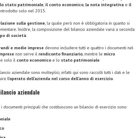
lo stato patrimoniale
,
il conto economico
,
la nota integrativa
e
il
 introdotto solo nel 2015.
elazione sulla gestione
, la quale però non è obbligatoria in quanto si
ementare. Inoltre, la composizione del bilancio aziendale varia a seconda
ipo di società
.
randi e medie imprese
devono includere tutti e quattro i documenti nel
imprese
non serve il
rendiconto finanziario
, mentre le
micro
e solo il
conto economico
e lo
stato patrimoniale
.
ancio aziendale sono molteplici, infatti qui sono raccolti tutti i dati e le
ruire
l’operato dell’azienda nel corso dell’anno di esercizio
.
ilancio aziendale
 documenti principali che costituiscono un bilancio di esercizio sono:
niale
co
iva