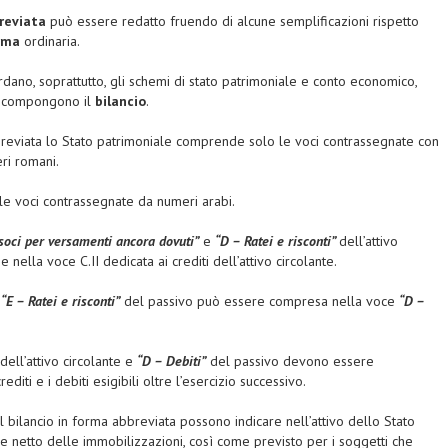
reviata
può essere redatto fruendo di alcune semplificazioni rispetto
rma
ordinaria.
ardano, soprattutto, gli schemi di stato patrimoniale e conto economico,
e compongono il
bilancio
.
breviata lo Stato patrimoniale comprende solo le voci contrassegnate con
ri romani.
e voci contrassegnate da numeri arabi.
 soci per versamenti ancora dovuti”
e
“D – Ratei e risconti”
dell’attivo
ella voce C.II dedicata ai crediti dell’attivo circolante.
e
“E – Ratei e risconti”
del passivo può essere compresa nella voce
“D –
dell’attivo circolante e
“D – Debiti”
del passivo devono essere
editi e i debiti esigibili oltre l’esercizio successivo.
l bilancio in forma abbreviata possono indicare nell’attivo dello Stato
re netto delle immobilizzazioni, così come previsto per i soggetti che