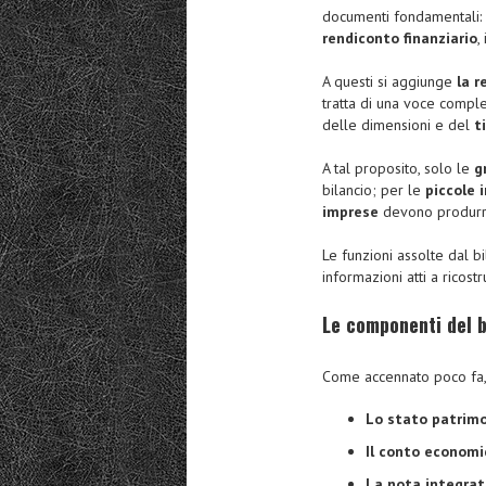
documenti fondamentali:
rendiconto finanziario
,
A questi si aggiunge
la r
tratta di una voce compl
delle dimensioni e del
t
A tal proposito, solo le
g
bilancio; per le
piccole 
imprese
devono produrr
Le funzioni assolte dal bil
informazioni atti a ricost
Le componenti del b
Come accennato poco fa, i
Lo stato patrimo
Il conto economi
La nota integrat