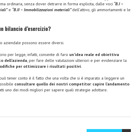
rma ordinaria, senza dover detrarre in forma esplicita, dalle voci
“B.I –
iali”
e
“B.II – Immobilizzazioni materiali”
dell’attivo, gli ammortamenti e le
n bilancio d’esercizio?
ncio aziendale possono essere diversi.
rio per legge, infatti, consente di farsi
un’idea reale ed obiettiva
o dell’azienda
, per fare delle valutazioni ulteriori e per evidenziare la
difiche per ottimizzare i risultati positivi
.
i può tener conto è il fatto che una volta che si è imparato a leggere un
possibile
consultare quello dei nostri competitor
:
capire l’andamento
tti uno dei modi migliori per sapere quali strategie adottare.