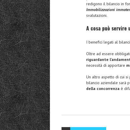
redigono il bilancio in fo
Immobilizzazioni immater
svalutazioni.
A cosa può servire u
I benefici legati al bila
Oltre ad essere obbligato
riguardante l’andament
necessità di apportare
mo
Un altro aspetto di cui s
bilancio aziendale sarà 
della concorrenza
è difa