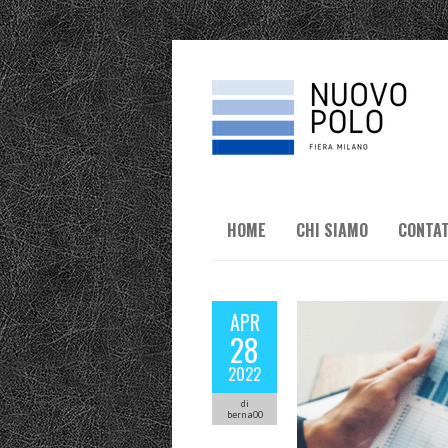
HOME
CHI SIAMO
CONTAT
APR
28
2022
di
berna00