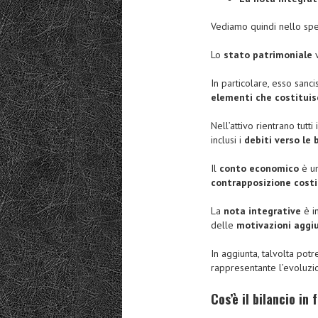
Vediamo quindi nello spec
Lo
stato patrimoniale
v
In particolare, esso sanc
elementi che costituis
Nell’attivo rientrano tutt
inclusi i
debiti verso le
Il
conto economico
è u
contrapposizione costi 
La
nota integrative
è i
delle
motivazioni aggiu
In aggiunta, talvolta po
rappresentante l’evoluz
Cos’è il bilancio in