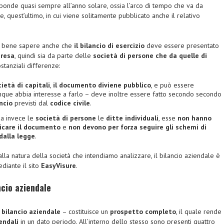
isponde quasi sempre all’anno solare, ossia l’arco di tempo che va da
 quest’ultimo, in cui viene solitamente pubblicato anche il relativo
è bene sapere anche che
il bilancio di esercizio
deve essere presentato
presa
, quindi sia da parte delle
società di persone che da quelle di
stanziali differenze:
ietà di capitali
,
il documento diviene pubblico
, e può essere
nque abbia interesse a farlo – deve inoltre essere fatto secondo secondo
ncio
previsti dal
codice civile
.
da invece le
società di persone
le
ditte individuali
, esse
non hanno
licare il documento
e
non devono per forza seguire gli schemi di
 dalla legge
.
alla natura della società che intendiamo analizzare, il bilancio aziendale è
ediante il sito
EasyVisure
.
ncio aziendale
o
bilancio aziendale
– costituisce un
prospetto completo
, il quale rende
endali
in un dato periodo. All’interno dello stesso sono presenti quattro