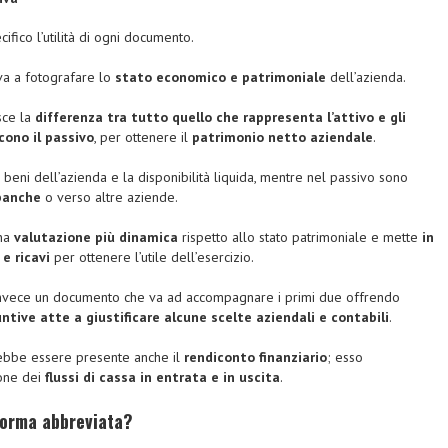
ifico l’utilità di ogni documento.
a a fotografare lo
stato economico e patrimoniale
dell’azienda.
isce la
differenza tra tutto quello che rappresenta l’attivo e gli
cono il passivo
, per ottenere il
patrimonio netto aziendale
.
i i beni dell’azienda e la disponibilità liquida, mentre nel passivo sono
 banche
o verso altre aziende.
na
valutazione più dinamica
rispetto allo stato patrimoniale e mette
in
e ricavi
per ottenere l’utile dell’esercizio.
nvece un documento che va ad accompagnare i primi due offrendo
ntive atte a giustificare alcune scelte aziendali e contabili
.
trebbe essere presente anche il
rendiconto finanziario
; esso
ione dei
flussi di cassa in entrata e in uscita
.
 forma abbreviata?