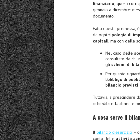
finanziario
; questi corr
gennaio a dicembre: mese,
documento.
Fatta questa premessa, 
da ogni
tipologia di im
capitali
, ma con delle so
Nel caso delle
soc
consultato da chiu
gli
schemi di bila
Per quanto riguar
l’obbligo di pubb
bilancio previsti
Tuttavia, a prescindere d
richiedibile facilmente m
A cosa serve il bila
Il
bilancio d’esercizio
– 
conto delle
attività azi