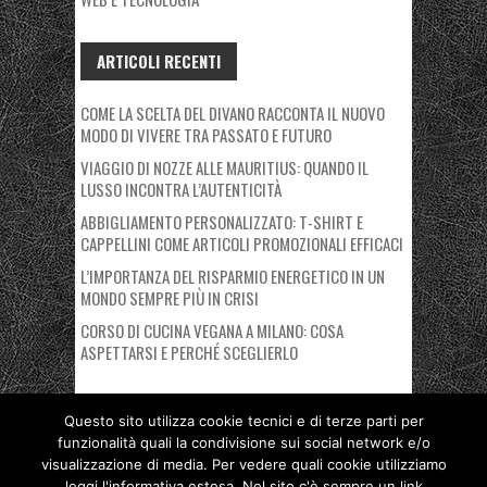
ARTICOLI RECENTI
COME LA SCELTA DEL DIVANO RACCONTA IL NUOVO
MODO DI VIVERE TRA PASSATO E FUTURO
VIAGGIO DI NOZZE ALLE MAURITIUS: QUANDO IL
LUSSO INCONTRA L’AUTENTICITÀ
ABBIGLIAMENTO PERSONALIZZATO: T-SHIRT E
CAPPELLINI COME ARTICOLI PROMOZIONALI EFFICACI
L’IMPORTANZA DEL RISPARMIO ENERGETICO IN UN
MONDO SEMPRE PIÙ IN CRISI
CORSO DI CUCINA VEGANA A MILANO: COSA
ASPETTARSI E PERCHÉ SCEGLIERLO
Questo sito utilizza cookie tecnici e di terze parti per
funzionalità quali la condivisione sui social network e/o
Copyright © 2026 Nuovo Polo Fiera Milano. Proudly powered by
visualizzazione di media. Per vedere quali cookie utilizziamo
Deegita
.
leggi l'informativa estesa. Nel sito c'è sempre un link