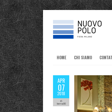
HOME
CHI SIAMO
CONTAT
APR
07
2018
di
berna00