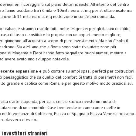
dei numeri incoraggianti sul piano delle richieste. All’interno del centro
usso fanno oscillano tra i 6mila e 10mila euro al mq per strutture usate ma
i anche di 13 mila euro al mq nelle zone in cui c’è più domanda.
ri italiani e stranieri risiede tutta nelle esigenze: per gli italiani di solito
casa di lusso o sostituire la propria con un appartamento migliore,
teri giungono all’acquisto a scopo di puro investimento. Ma non è solo il
 padrone. Sia a Milano che a Roma sono state rivalutate zone più
 zone di Magenta e Fiera hanno fatto segnalare buoni numeri, mentre a
 ad avere avuto uno sviluppo notevole.
i recente espansione
e può contare su ampi spazi, perfetti per costruzioni
ano paesaggistico che su quello del comfort. Si tratta di parametri non facili
molto grande e caotica come Roma, e per questo motivo molto preziosi sul
ttà d’arte stupenda, per cui il centro storico riveste un ruolo di
alutazione di un immobile. Case ben tenute in zone come quelle in
 o nelle vicinanze di Colosseo, Piazza di Spagna o Piazza Venezia possono
ore davvero elevato.
 investitori stranieri