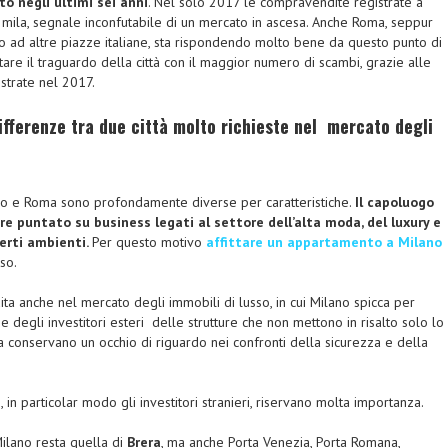
o negli ultimi sei anni
. Nel solo 2017 le compravendite registrate a
mila, segnale inconfutabile di un mercato in ascesa. Anche Roma, seppur
to ad altre piazze italiane, sta rispondendo molto bene da questo punto di
ntare il traguardo della città con il maggior numero di scambi, grazie alle
strate nel 2017.
ifferenze tra due città molto richieste nel mercato degli
ano e Roma sono profondamente diverse per caratteristiche.
Il capoluogo
 puntato su business legati al settore dell’alta moda, del luxury e
certi ambienti.
Per questo motivo
affittare un appartamento a Milano
so.
ita anche nel mercato degli immobili di lusso, in cui Milano spicca per
 degli investitori esteri delle strutture che non mettono in risalto solo lo
 conservano un occhio di riguardo nei confronti della sicurezza e della
i, in particolar modo gli investitori stranieri, riservano molta importanza.
Milano resta quella di
Brera
, ma anche Porta Venezia, Porta Romana,