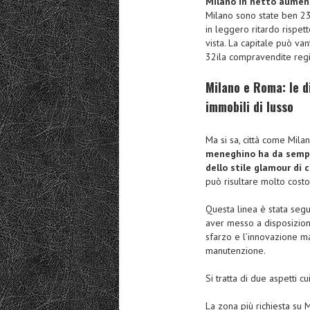
Milano in netto aument
Milano sono state ben 23
in leggero ritardo rispet
vista. La capitale può va
32ila compravendite regi
Milano e Roma: le d
immobili di lusso
Ma si sa, città come Mil
meneghino ha da sempre
dello stile glamour di 
può risultare molto costo
Questa linea è stata segu
aver messo a disposizione
sfarzo e l’innovazione ma
manutenzione.
Si tratta di due aspetti cu
La zona più richiesta su 