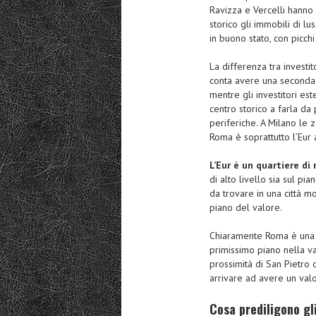
Ravizza e Vercelli hanno 
storico gli immobili di l
in buono stato, con picch
La differenza tra investito
conta avere una seconda 
mentre gli investitori es
centro storico a farla da
periferiche. A Milano le
Roma è soprattutto l’Eur
L’Eur è un quartiere d
di alto livello sia sul pi
da trovare in una città 
piano del valore.
Chiaramente Roma è una ci
primissimo piano nella v
prossimità di San Pietro
arrivare ad avere un val
Cosa prediligono gli