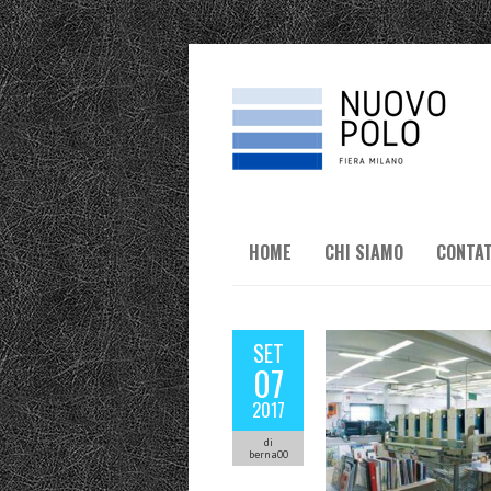
HOME
CHI SIAMO
CONTAT
SET
07
2017
di
berna00