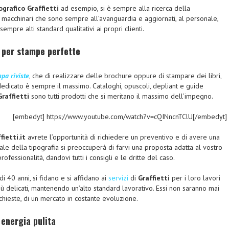
grafico Graffietti
ad esempio, si è sempre alla ricerca della
 macchinari che sono sempre all’avanguardia e aggiornati, al personale,
sempre alti standard qualitativi ai propri clienti.
 per stampe perfette
pa riviste
, che di realizzare delle brochure oppure di stampare dei libri,
edicato è sempre il massimo. Cataloghi, opuscoli, depliant e guide
Graffietti
sono tutti prodotti che si meritano il massimo dell’impegno.
[embedyt] https://www.youtube.com/watch?v=cQINncnTClU[/embedyt]
ietti.it
avrete l’opportunità di richiedere un preventivo e di avere una
nale della tipografia si preoccuperà di farvi una proposta adatta al vostro
ofessionalità, dandovi tutti i consigli e le dritte del caso.
di 40 anni, si fidano e si affidano ai
servizi
di
Graffietti
per i loro lavori
iù delicati, mantenendo un’alto standard lavorativo. Essi non saranno mai
chieste, di un mercato in costante evoluzione.
energia pulita