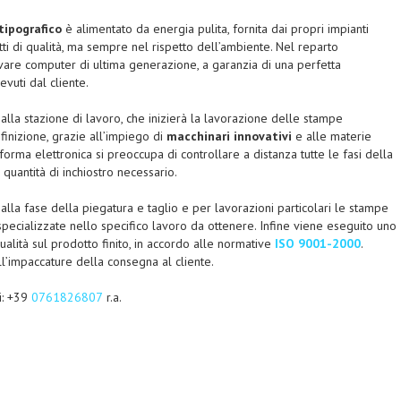
tipografico
è alimentato da energia pulita, fornita dai propri impianti
otti di qualità, ma sempre nel rispetto dell’ambiente. Nel reparto
are computer di ultima generazione, a garanzia di una perfetta
evuti dal cliente.
 alla stazione di lavoro, che inizierà la lavorazione delle stampe
inizione, grazie all’impiego di
macchinari innovativi
e alle materie
forma elettronica si preoccupa di controllare a distanza tutte le fasi della
quantità di inchiostro necessario.
alla fase della piegatura e taglio e per lavorazioni particolari le stampe
pecializzate nello specifico lavoro da ottenere. Infine viene eseguito uno
ualità sul prodotto finito, in accordo alle normative
ISO 9001-2000
.
ll’impaccature della consegna al cliente.
i: +39
0761826807
r.a.