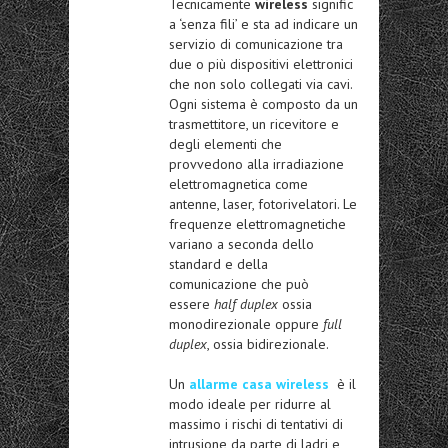
Tecnicamente
wireless
signific
a ‘senza fili’ e sta ad indicare un
servizio di comunicazione tra
due o più dispositivi elettronici
che non solo collegati via cavi.
Ogni sistema è composto da un
trasmettitore, un ricevitore e
degli elementi che
provvedono alla irradiazione
elettromagnetica come
antenne, laser, fotorivelatori. Le
frequenze elettromagnetiche
variano a seconda dello
standard e della
comunicazione che può
essere
half duplex
ossia
monodirezionale oppure
full
duplex
, ossia bidirezionale.
Un
allarme casa wireless
è il
modo ideale per ridurre al
massimo i rischi di tentativi di
intrusione da parte di ladri e