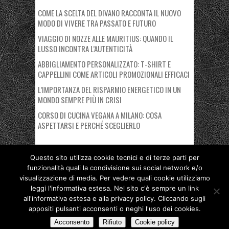
COME LA SCELTA DEL DIVANO RACCONTA IL NUOVO
MODO DI VIVERE TRA PASSATO E FUTURO
VIAGGIO DI NOZZE ALLE MAURITIUS: QUANDO IL
LUSSO INCONTRA L’AUTENTICITÀ
ABBIGLIAMENTO PERSONALIZZATO: T-SHIRT E
CAPPELLINI COME ARTICOLI PROMOZIONALI EFFICACI
L’IMPORTANZA DEL RISPARMIO ENERGETICO IN UN
MONDO SEMPRE PIÙ IN CRISI
CORSO DI CUCINA VEGANA A MILANO: COSA
ASPETTARSI E PERCHÉ SCEGLIERLO
Questo sito utilizza cookie tecnici e di terze parti per
funzionalità quali la condivisione sui social network e/o
Copyright © 2026 Nuovo Polo Fiera Milano. Proudly powered by
visualizzazione di media. Per vedere quali cookie utilizziamo
Deegita
.
leggi l'informativa estesa. Nel sito c'è sempre un link
all'informativa estesa e alla privacy policy. Cliccando sugli
Privacy Policy
Cookie Policy
appositi pulsanti acconsenti o neghi l'uso dei cookies.
Acconsento
Rifiuto
Cookie policy