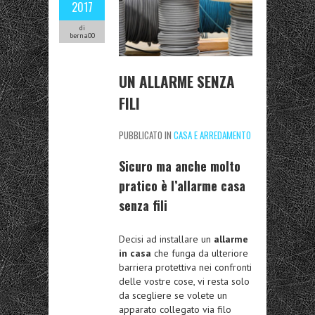
2017
di
berna00
UN ALLARME SENZA
FILI
PUBBLICATO IN
CASA E ARREDAMENTO
Sicuro ma anche molto
pratico è l’allarme casa
senza fili
Decisi ad installare un
allarme
in casa
che funga da ulteriore
barriera protettiva nei confronti
delle vostre cose, vi resta solo
da scegliere se volete un
apparato collegato via filo