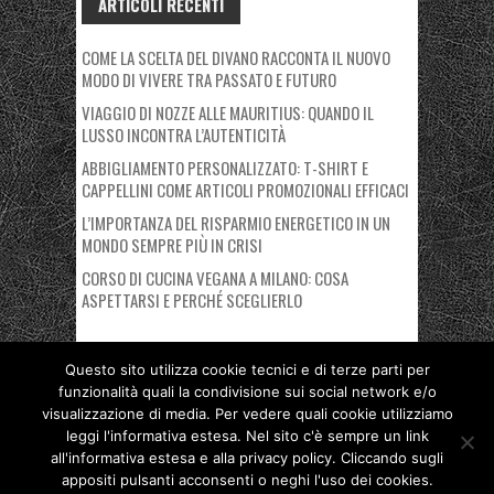
ARTICOLI RECENTI
COME LA SCELTA DEL DIVANO RACCONTA IL NUOVO
MODO DI VIVERE TRA PASSATO E FUTURO
VIAGGIO DI NOZZE ALLE MAURITIUS: QUANDO IL
LUSSO INCONTRA L’AUTENTICITÀ
ABBIGLIAMENTO PERSONALIZZATO: T-SHIRT E
CAPPELLINI COME ARTICOLI PROMOZIONALI EFFICACI
L’IMPORTANZA DEL RISPARMIO ENERGETICO IN UN
MONDO SEMPRE PIÙ IN CRISI
CORSO DI CUCINA VEGANA A MILANO: COSA
ASPETTARSI E PERCHÉ SCEGLIERLO
Questo sito utilizza cookie tecnici e di terze parti per
funzionalità quali la condivisione sui social network e/o
Copyright © 2026 Nuovo Polo Fiera Milano. Proudly powered by
visualizzazione di media. Per vedere quali cookie utilizziamo
Deegita
.
leggi l'informativa estesa. Nel sito c'è sempre un link
all'informativa estesa e alla privacy policy. Cliccando sugli
Privacy Policy
Cookie Policy
appositi pulsanti acconsenti o neghi l'uso dei cookies.