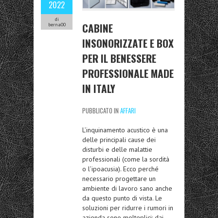
2022
di
CABINE
berna00
INSONORIZZATE E BOX
PER IL BENESSERE
PROFESSIONALE MADE
IN ITALY
PUBBLICATO IN
AFFARI
L’inquinamento acustico è una
delle principali cause dei
disturbi e delle malattie
professionali (come la sordità
o l’ipoacusia). Ecco perché
necessario progettare un
ambiente di lavoro sano anche
da questo punto di vista. Le
soluzioni per ridurre i rumori in
azienda sono molteplici: dai