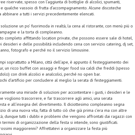
ree riservate, spesso con l’aggiunta di bottiglie di alcolici, spumanti,
e qualche vassoio di frutta d’accompagnamento. Alcune discoteche
a abbinare a tutti i servizi precedentemente elencati.
 soluzione un po’ fuorimoda in realtà, la cena al ristorante, con menù più o
hampagne e la torta di compleanno.
to completo affittando location private, che possono essere sale di hotel,
ei desideri e delle possibilità includendo cena con servizio catering, dj set,
anno, fotografo e perché no il servizio limousine.
pi soprattutto a Milano, città dell’ape, è appunto il festeggiamento dei
our, un ricco buffet con assaggi e finger food sia caldi che freddi (spesso
dolci) con drink alcolici e analcolici, perché no open bar.
ochi d’artificio per concludere al meglio la serata di festeggiamenti.
mente una miriade di soluzioni per accontentare i gusti, i desideri e le
he vogliono trascorrere, e far trascorrere agli amici, una serata
 testa e all’insegna del divertimento. Il diciottesimo compleanno segna
zio di una nuova vita, fatta di tutto ciò che già prima c’era ma con altre
ità, dunque tutti i dubbi e problemi che vengono affrontati dai ragazzi con
 in termini di organizzazione della festa si intende, sono giustificati.
ossimi maggiorenni? Affrettatevi a organizzare la festa più
ggiarvi.