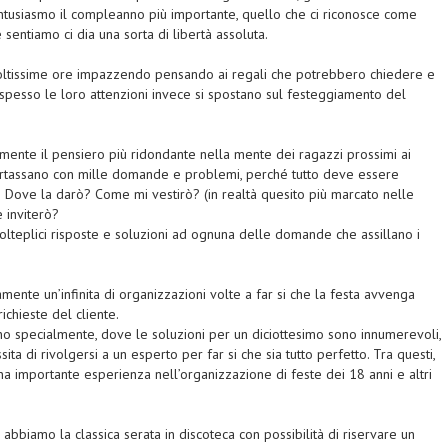
ntusiasmo il compleanno più importante, quello che ci riconosce come
sentiamo ci dia una sorta di libertà assoluta.
oltissime ore impazzendo pensando ai regali che potrebbero chiedere e
spesso le loro attenzioni invece si spostano sul festeggiamento del
mente il pensiero più ridondante nella mente dei ragazzi prossimi ai
i tartassano con mille domande e problemi, perché tutto deve essere
? Dove la darò? Come mi vestirò? (in realtà quesito più marcato nelle
 inviterò?
olteplici risposte e soluzioni ad ognuna delle domande che assillano i
ente un’infinita di organizzazioni volte a far si che la festa avvenga
ichieste del cliente.
ano specialmente, dove le soluzioni per un diciottesimo sono innumerevoli,
ita di rivolgersi a un esperto per far si che sia tutto perfetto. Tra questi,
a importante esperienza nell’organizzazione di feste dei 18 anni e altri
i abbiamo la classica serata in discoteca con possibilità di riservare un