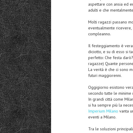
aspettare con ansia ed e
adulti e che mentalmente 
Molti ragazzi passano m
eventualmente ricevere, 
compleanno.
Il festeggiamento è vera
diciotto, e su di esso s
perfetto: Che festa darò
ragazze) Quante persone
La verità è che ci sono m
futuri maggiorenni.
Oggigiorno esistono veram
secondo tutte le minime r
In grandi città come Mil
si ha sempre più la necess
Imperium Milano
vanta un
eventi a Milano.
Tra le soluzioni principal