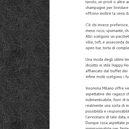
tavolo, un privè o altre a
champagne per brindare 
offrono inoltre la cena d
C’è chi invece preferisce,
meno ricco, spumante, c
Altri scelgono un pacchet
ville, loft, e asseconda d
open bar, torta di comple
Una moda degli ultimi tem
diciotto in stile Happy H
affiancato dal buffet dei 
Infine molti scelgono i fu
Insomma Milano offre vera
aspettative dei ragazzi c
indimenticabile, fuori di
realmente una sorta di ini
possibilità e responsabil
l’avvicinarsi di tale data,
Dunque cosa aspettate pr
inimmaginabile per feste