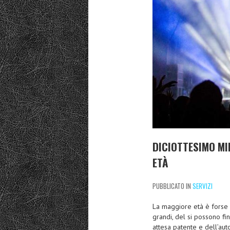
DICIOTTESIMO MI
ETÀ
PUBBLICATO IN
SERVIZI
La maggiore età è forse i
grandi, del si possono fin
attesa patente e dell’aut