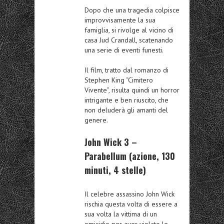
Dopo che una tragedia colpisce
improvvisamente la sua
famiglia, si rivolge al vicino di
casa Jud Crandall, scatenando
una serie di eventi funesti.
Il film, tratto dal romanzo di
Stephen King “Cimitero
Vivente”, risulta quindi un horror
intrigante e ben riuscito, che
non deluderà gli amanti del
genere.
John Wick 3 –
Parabellum (azione, 130
minuti, 4 stelle)
Il celebre assassino John Wick
rischia questa volta di essere a
sua volta la vittima di un
omicidio per aver violato le