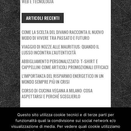
WEB E TECNOLOGIA
ARTICOLI RECENTI
COME LA SCELTA DEL DIVANO RACCONTA IL NUOVO
MODO DI VIVERE TRA PASSATO E FUTURO
VIAGGIO DI NOZZE ALLE MAURITIUS: QUANDO IL
LUSSO INCONTRA L’AUTENTICITÀ
ABBIGLIAMENTO PERSONALIZZATO: T-SHIRT E
CAPPELLINI COME ARTICOLI PROMOZIONALI EFFICACI
L’IMPORTANZA DEL RISPARMIO ENERGETICO IN UN
MONDO SEMPRE PIÙ IN CRISI
CORSO DI CUCINA VEGANA A MILANO: COSA
ASPETTARSI E PERCHÉ SCEGLIERLO
Questo sito utilizza cookie tecnici e di terze parti per
funzionalità quali la condivisione sui social network e/o
Copyright © 2026 Nuovo Polo Fiera Milano. Proudly powered by
visualizzazione di media. Per vedere quali cookie utilizziamo
Deegita
.