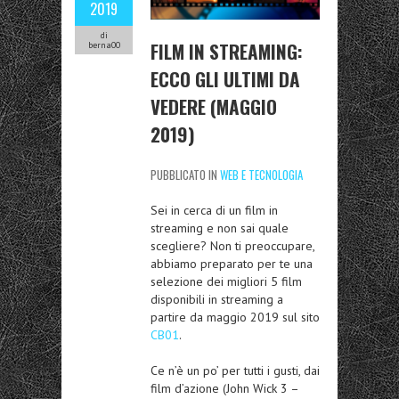
2019
di
FILM IN STREAMING:
berna00
ECCO GLI ULTIMI DA
VEDERE (MAGGIO
2019)
PUBBLICATO IN
WEB E TECNOLOGIA
Sei in cerca di un film in
streaming e non sai quale
scegliere? Non ti preoccupare,
abbiamo preparato per te una
selezione dei migliori 5 film
disponibili in streaming a
partire da maggio 2019 sul sito
CB01
.
Ce n’è un po’ per tutti i gusti, dai
film d’azione (John Wick 3 –