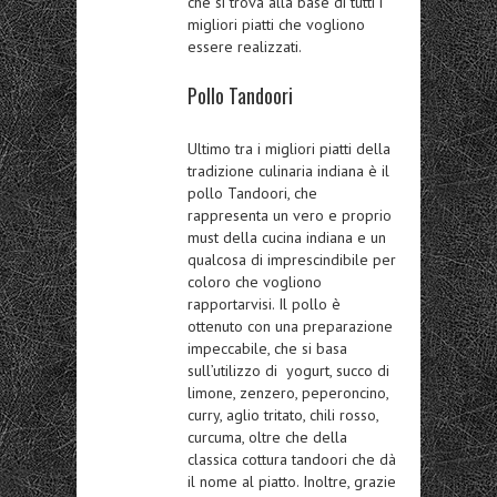
che si trova alla base di tutti i
migliori piatti che vogliono
essere realizzati.
Pollo Tandoori
Ultimo tra i migliori piatti della
tradizione culinaria indiana è il
pollo Tandoor
i, che
rappresenta un vero e proprio
must della cucina indiana e un
qualcosa di imprescindibile per
coloro che vogliono
rapportarvisi. Il pollo è
ottenuto con una preparazione
impeccabile, che si basa
sull’utilizzo di
yogurt, succo di
limone, zenzero, peperoncino,
curry, aglio tritato, chili rosso,
curcuma
, oltre che della
classica cottura tandoori che dà
il nome al piatto. Inoltre, grazie