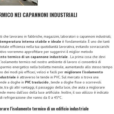
RMICO NEI CAPANNONI INDUSTRIALI
sti che lavorano in fabbriche, magazzini, laboratori o capannoni industriali,
temperatura interna stabile e ideale
è fondamentale. È uno dei tanti
otale efficienza nella tua quotidianità lavorativa, evitando sovraccarichi
otivo vorremmo approfittare per suggerirvi il miglior metodo
mento termico di un capannone industriale
. La prima cosa che devi
’isolamento termico nel nostro ambiente di lavoro ci consentirà di
sparmio energetico nella bolletta mensile, aumentando allo stesso tempo
no dei modi più efficaci, veloci e facili per
migliorare l’isolamento
ndustriale
è attraverso le tende in PVC. Sul mercato si trova una
tende a doghe in
PVC traslucido
, tende a doghe fisse o scorrevoli.
 tra gli altri vantaggi, il passaggio della luce, che aiuta a migliorare
de meno dall’uso della luce artificiale. Inoltre, il suo utilizzo è indicato
ti di refrigerazione che vanno da 0 a 45ºC.
iorare l’isolamento termico di un edificio industriale