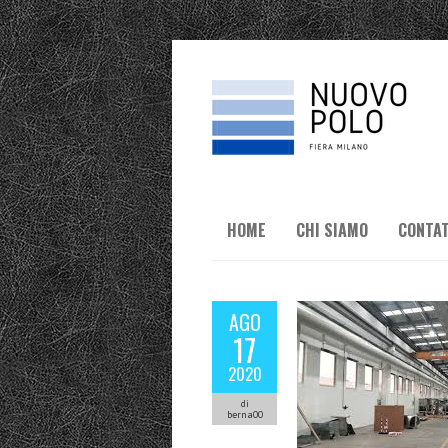
HOME
CHI SIAMO
CONTAT
AGO
17
2020
di
berna00