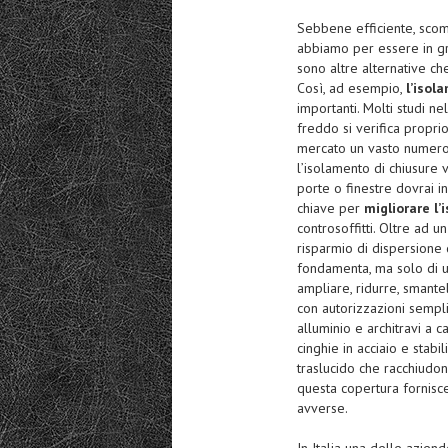
Sebbene efficiente, sco
abbiamo per essere in gra
sono altre alternative ch
Così, ad esempio,
l’iso
importanti. Molti studi n
freddo si verifica propri
mercato un vasto numero d
l’isolamento di chiusure ve
porte o finestre dovrai i
chiave per
migliorare l
controsoffitti. Oltre ad u
risparmio di dispersione 
fondamenta, ma solo di u
ampliare, ridurre, smantel
con autorizzazioni semplifi
alluminio e architravi a c
cinghie in acciaio e stabi
traslucido che racchiudon
questa copertura fornisc
avverse.