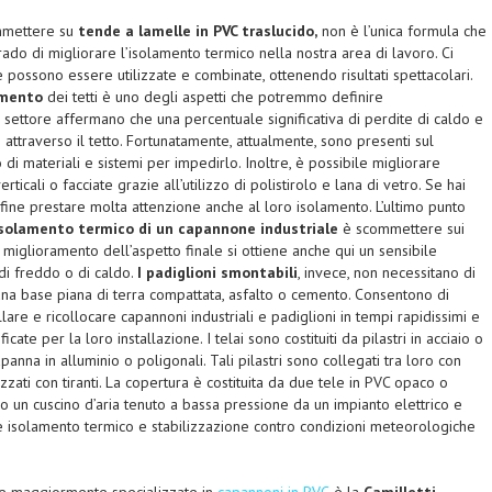
mmettere su
tende a lamelle in PVC traslucido,
non è l’unica formula che
do di migliorare l’isolamento termico nella nostra area di lavoro. Ci
e possono essere utilizzate e combinate, ottenendo risultati spettacolari.
lamento
dei tetti è uno degli aspetti che potremmo definire
el settore affermano che una percentuale significativa di perdite di caldo e
o attraverso il tetto. Fortunatamente, attualmente, sono presenti sul
i materiali e sistemi per impedirlo. Inoltre, è possibile migliorare
rticali o facciate grazie all’utilizzo di polistirolo e lana di vetro. Se hai
nfine prestare molta attenzione anche al loro isolamento. L’ultimo punto
’isolamento termico di un capannone industriale
è scommettere sui
n miglioramento dell’aspetto finale si ottiene anche qui un sensibile
di freddo o di caldo.
I padiglioni smontabili
, invece, non necessitano di
na base piana di terra compattata, asfalto o cemento. Consentono di
lare e ricollocare capannoni industriali e padiglioni in tempi rapidissimi e
cate per la loro installazione. I telai sono costituiti da pilastri in acciaio o
apanna in alluminio o poligonali. Tali pilastri sono collegati tra loro con
lizzati con tiranti. La copertura è costituita da due tele in PVC opaco o
o un cuscino d’aria tenuto a bassa pressione da un impianto elettrico e
e isolamento termico e stabilizzazione contro condizioni meteorologiche