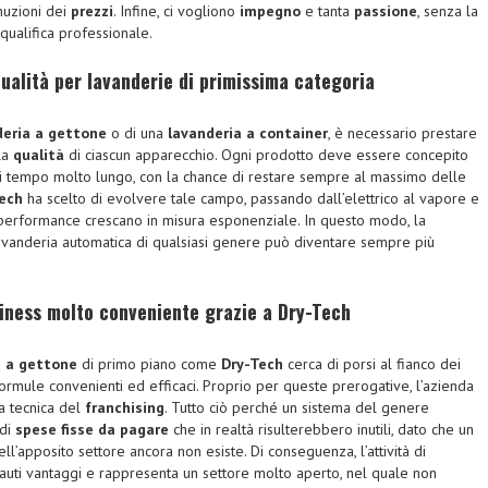
nuzioni dei
prezzi
. Infine, ci vogliono
impegno
e tanta
passione
, senza la
 qualifica professionale.
qualità per lavanderie di primissima categoria
deria a gettone
o di una
lavanderia a container
, è necessario prestare
la
qualità
di ciascun apparecchio. Ogni prodotto deve essere concepito
i tempo molto lungo, con la chance di restare sempre al massimo delle
ech
ha scelto di evolvere tale campo, passando dall’elettrico al vapore e
performance crescano in misura esponenziale. In questo modo, la
lavanderia automatica di qualsiasi genere può diventare sempre più
iness molto conveniente grazie a Dry-Tech
e a gettone
di primo piano come
Dry-Tech
cerca di porsi al fianco dei
formule convenienti ed efficaci. Proprio per queste prerogative, l’azienda
la tecnica del
franchising
. Tutto ciò perché un sistema del genere
 di
spese fisse da pagare
che in realtà risulterebbero inutili, dato che un
ll’apposito settore ancora non esiste. Di conseguenza, l’attività di
auti vantaggi e rappresenta un settore molto aperto, nel quale non