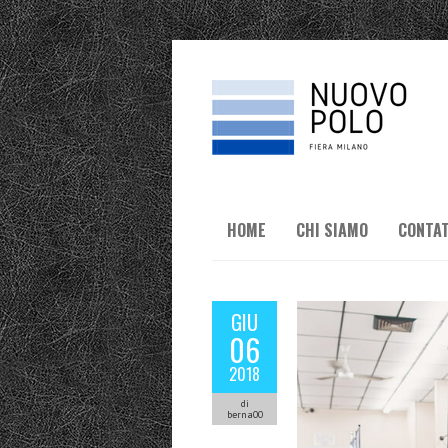
HOME
CHI SIAMO
CONTAT
GIU
06
2018
di
berna00