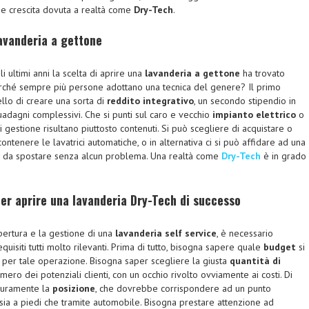
nde crescita dovuta a realtà come
Dry-Tech
.
avanderia a gettone
i ultimi anni la scelta di aprire una
lavanderia a gettone
ha trovato
rché sempre più persone adottano una tecnica del genere? Il primo
ello di creare una sorta di
reddito integrativo
, un secondo stipendio in
uadagni complessivi. Che si punti sul caro e vecchio
impianto elettrico
o
 di gestione risultano piuttosto contenuti. Si può scegliere di acquistare o
contenere le lavatrici automatiche, o in alternativa ci si può affidare ad una
da spostare senza alcun problema. Una realtà come
Dry-Tech
è in grado
er aprire una lavanderia Dry-Tech di successo
pertura e la gestione di una
lavanderia self service
, è necessario
quisiti tutti molto rilevanti. Prima di tutto, bisogna sapere quale
budget
si
e per tale operazione. Bisogna saper scegliere la giusta
quantità di
mero dei potenziali clienti, con un occhio rivolto ovviamente ai costi. Di
curamente la
posizione
, che dovrebbe corrispondere ad un punto
sia a piedi che tramite automobile. Bisogna prestare attenzione ad