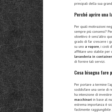
principali della sua gra
Perché aprire una l
Per quali motivazioni negl
sempre più consensi? Pe
obiettivo è senz’altro qu
grado di far crescere i g
su uno
a vapore
, i costi
affittare uno stabile per 
lavanderia in container
di fornire tali servizi.
Cosa bisogna fare p
Per portare a termine l’a
soddisfare una serie di re
ha intenzione di investir
macchinari
in base al nu
estrema importanza è si
facilmente raggiungibile 