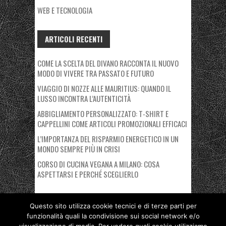
WEB E TECNOLOGIA
ARTICOLI RECENTI
COME LA SCELTA DEL DIVANO RACCONTA IL NUOVO
MODO DI VIVERE TRA PASSATO E FUTURO
VIAGGIO DI NOZZE ALLE MAURITIUS: QUANDO IL
LUSSO INCONTRA L’AUTENTICITÀ
ABBIGLIAMENTO PERSONALIZZATO: T-SHIRT E
CAPPELLINI COME ARTICOLI PROMOZIONALI EFFICACI
L’IMPORTANZA DEL RISPARMIO ENERGETICO IN UN
MONDO SEMPRE PIÙ IN CRISI
CORSO DI CUCINA VEGANA A MILANO: COSA
ASPETTARSI E PERCHÉ SCEGLIERLO
Questo sito utilizza cookie tecnici e di terze parti per
funzionalità quali la condivisione sui social network e/o
Copyright © 2026 Nuovo Polo Fiera Milano. Proudly powered by