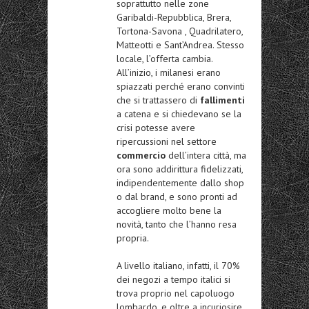
soprattutto nelle zone
Garibaldi-Repubblica, Brera,
Tortona-Savona , Quadrilatero,
Matteotti e Sant’Andrea. Stesso
locale, l’offerta cambia.
All’inizio, i milanesi erano
spiazzati perché erano convinti
che si trattassero di
fallimenti
a catena e si chiedevano se la
crisi potesse avere
ripercussioni nel settore
commercio
dell’intera città, ma
ora sono addirittura fidelizzati,
indipendentemente dallo shop
o dal brand, e sono pronti ad
accogliere molto bene la
novità, tanto che l’hanno resa
propria.
A livello italiano, infatti, il 70%
dei negozi a tempo italici si
trova proprio nel capoluogo
lombardo, e oltre a incuriosire