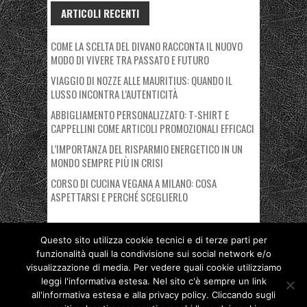
ARTICOLI RECENTI
COME LA SCELTA DEL DIVANO RACCONTA IL NUOVO
MODO DI VIVERE TRA PASSATO E FUTURO
VIAGGIO DI NOZZE ALLE MAURITIUS: QUANDO IL
LUSSO INCONTRA L’AUTENTICITÀ
ABBIGLIAMENTO PERSONALIZZATO: T-SHIRT E
CAPPELLINI COME ARTICOLI PROMOZIONALI EFFICACI
L’IMPORTANZA DEL RISPARMIO ENERGETICO IN UN
MONDO SEMPRE PIÙ IN CRISI
CORSO DI CUCINA VEGANA A MILANO: COSA
ASPETTARSI E PERCHÉ SCEGLIERLO
Questo sito utilizza cookie tecnici e di terze parti per
funzionalità quali la condivisione sui social network e/o
Copyright © 2026 Nuovo Polo Fiera Milano. Proudly powered by
visualizzazione di media. Per vedere quali cookie utilizziamo
Deegita
.
leggi l'informativa estesa. Nel sito c'è sempre un link
all'informativa estesa e alla privacy policy. Cliccando sugli
Privacy Policy
Cookie Policy