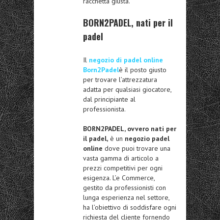
racchetta giusta.
BORN2PADEL, nati per il
padel
Il
negozio di padel online
Born2Padel
è il posto giusto
per trovare l’attrezzatura
adatta per qualsiasi giocatore,
dal principiante al
professionista.
BORN2PADEL, ovvero nati per
il padel,
è un
negozio padel
online
dove puoi trovare una
vasta gamma di articolo a
prezzi competitivi per ogni
esigenza. L’e Commerce,
gestito da professionisti con
lunga esperienza nel settore,
ha l’obiettivo di soddisfare ogni
richiesta del cliente fornendo