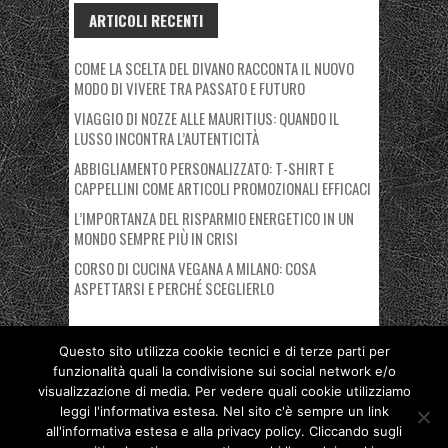
ARTICOLI RECENTI
COME LA SCELTA DEL DIVANO RACCONTA IL NUOVO
MODO DI VIVERE TRA PASSATO E FUTURO
VIAGGIO DI NOZZE ALLE MAURITIUS: QUANDO IL
LUSSO INCONTRA L’AUTENTICITÀ
ABBIGLIAMENTO PERSONALIZZATO: T-SHIRT E
CAPPELLINI COME ARTICOLI PROMOZIONALI EFFICACI
L’IMPORTANZA DEL RISPARMIO ENERGETICO IN UN
MONDO SEMPRE PIÙ IN CRISI
CORSO DI CUCINA VEGANA A MILANO: COSA
ASPETTARSI E PERCHÉ SCEGLIERLO
Questo sito utilizza cookie tecnici e di terze parti per
funzionalità quali la condivisione sui social network e/o
Copyright © 2026 Nuovo Polo Fiera Milano. Proudly powered by
visualizzazione di media. Per vedere quali cookie utilizziamo
Deegita
.
leggi l'informativa estesa. Nel sito c'è sempre un link
all'informativa estesa e alla privacy policy. Cliccando sugli
Privacy Policy
Cookie Policy