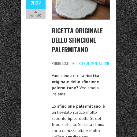
2022
di
berna00
RICETTA ORIGINALE
DELLO SFINCIONE
PALERMITANO
PUBBLICATO IN
CIBO E ALIMENTAZIONE
Vuoi conoscere la
ricetta
originale dello sfincione
palermitano?
Vediamola
insieme.
Lo
sfincione palermitano
, è
un lievitato rustico molto
saporito tipico dello Street
food siciliano. Si tratta di una
sorta di pizza alta e molto
soffice
condita
con