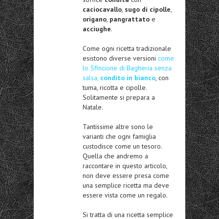
caciocavallo
,
sugo di cipolle
,
origano
,
pangrattato
e
acciughe
.
Come ogni ricetta tradizionale
esistono diverse versioni
come
lo Sfincione di Bagheria senza
salsa,
condito in bianco
, con
tuma, ricotta e cipolle.
Solitamente si prepara a
Natale.
Tantissime altre sono le
varianti che ogni famiglia
custodisce come un tesoro.
Quella che andremo a
raccontare in questo articolo,
non deve essere presa come
una semplice ricetta ma deve
essere vista come un regalo.
Si tratta di una ricetta semplice