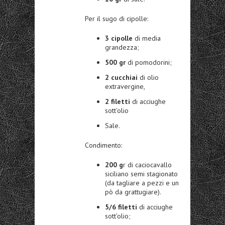
Per il sugo di cipolle:
3 cipolle
di media
grandezza;
500 gr
di pomodorini;
2 cucchiai
di olio
extravergine,
2 filetti
di acciughe
sott’olio
Sale.
Condimento:
200 g
r di caciocavallo
siciliano semi stagionato
(da tagliare a pezzi e un
pò da grattugiare).
5/6 filetti
di acciughe
sott’olio;