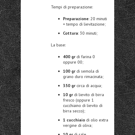
Tempi di preparazione:
Preparazione
: 20 minuti
+ tempo di lievitazione;
Cottura
: 30 minuti;
La base:
400 gr
di farina 0
oppure 00;
100 gr
di semola di
grano duro rimacinata;
350 gr
circa di acqua;
10 gr
di lievito di birra
fresco (oppure 1
cucchiaino di lievito di
birra secco);
1 cucchiaio
di olio extra
vergine di oliva;
10 gr
di sale.