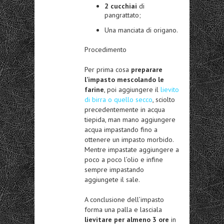
2 cucchiai
di
pangrattato;
Una manciata di origano.
Procedimento
Per prima cosa
preparare
l’impasto mescolando le
farine
, poi aggiungere il
lievito
di birra o quello secco
, sciolto
precedentemente in acqua
tiepida, man mano aggiungere
acqua impastando fino a
ottenere un impasto morbido.
Mentre impastate aggiungere a
poco a poco l’olio e infine
sempre impastando
aggiungete il sale.
A conclusione dell’impasto
forma una palla e lasciala
lievitare per almeno 3 ore
in