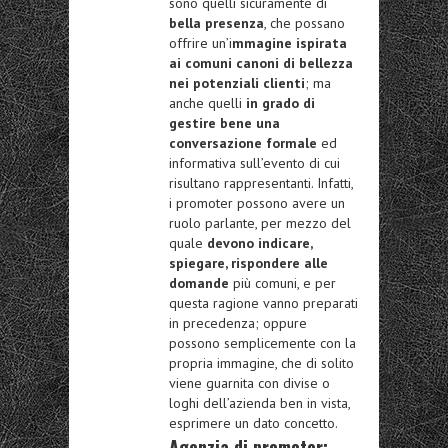
sono quelli sicuramente di
bella presenza
, che possano
offrire un’i
mmagine ispirata
ai comuni canoni di bellezza
nei potenziali clienti
; ma
anche quelli
in grado di
gestire bene una
conversazione formale
ed
informativa sull’evento di cui
risultano rappresentanti. Infatti,
i promoter possono avere un
ruolo parlante, per mezzo del
quale
devono indicare,
spiegare, rispondere alle
domande
più comuni, e per
questa ragione vanno preparati
in precedenza; oppure
possono semplicemente con la
propria immagine, che di solito
viene guarnita con divise o
loghi dell’azienda ben in vista,
esprimere un dato concetto.
Agenzia di promoter: