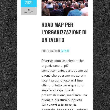
2021
di
berna00
ROAD MAP PER
L’ORGANIZZAZIONE DI
UN EVENTO
PUBBLICATO IN
EVENTI
Diverse sono le aziende che
organizzano o, più
semplicemente, partecipano ad
eventi che possano mettere in
luce il proprio valore: il fine
ultimo di tutto ciò è quello di
ampliare la gamma di
potenziali clienti, mediante una
buona e duratura pubblicità.
Gli eventi o le fiere
, in
generale,
hanno degli schemi