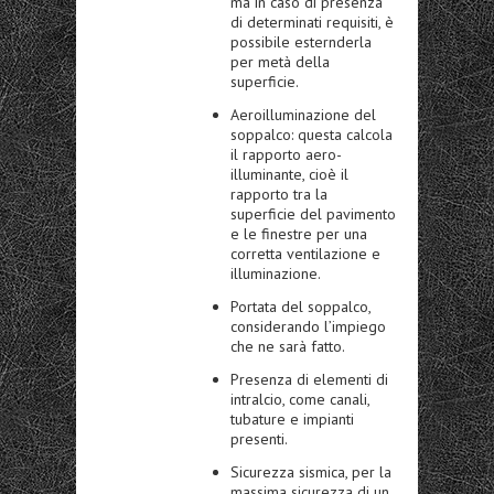
ma in caso di presenza
di determinati requisiti, è
possibile esternderla
per metà della
superficie.
Aeroilluminazione del
soppalco: questa calcola
il rapporto aero-
illuminante, cioè il
rapporto tra la
superficie del pavimento
e le finestre per una
corretta ventilazione e
illuminazione.
Portata del soppalco,
considerando l’impiego
che ne sarà fatto.
Presenza di elementi di
intralcio, come canali,
tubature e impianti
presenti.
Sicurezza sismica, per la
massima sicurezza di un