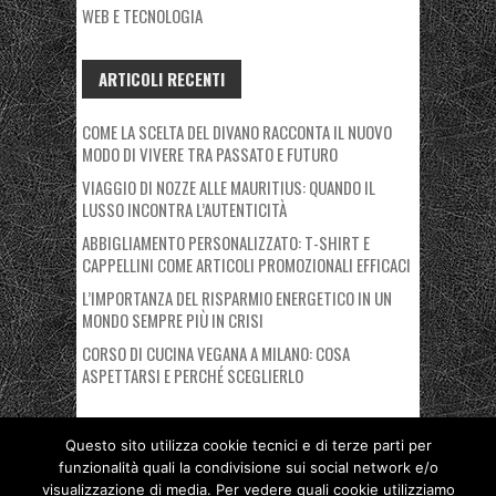
WEB E TECNOLOGIA
ARTICOLI RECENTI
COME LA SCELTA DEL DIVANO RACCONTA IL NUOVO
MODO DI VIVERE TRA PASSATO E FUTURO
VIAGGIO DI NOZZE ALLE MAURITIUS: QUANDO IL
LUSSO INCONTRA L’AUTENTICITÀ
ABBIGLIAMENTO PERSONALIZZATO: T-SHIRT E
CAPPELLINI COME ARTICOLI PROMOZIONALI EFFICACI
L’IMPORTANZA DEL RISPARMIO ENERGETICO IN UN
MONDO SEMPRE PIÙ IN CRISI
CORSO DI CUCINA VEGANA A MILANO: COSA
ASPETTARSI E PERCHÉ SCEGLIERLO
Questo sito utilizza cookie tecnici e di terze parti per
funzionalità quali la condivisione sui social network e/o
Copyright © 2026 Nuovo Polo Fiera Milano. Proudly powered by
visualizzazione di media. Per vedere quali cookie utilizziamo