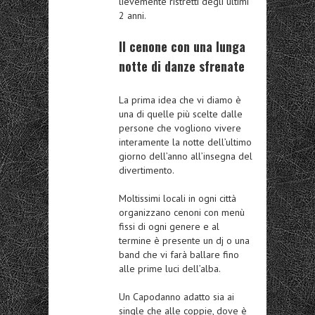
lievemente ristretti degli ultimi
2 anni.
Il cenone con una lunga
notte di danze sfrenate
La prima idea che vi diamo è
una di quelle più scelte dalle
persone che vogliono vivere
interamente la notte dell’ultimo
giorno dell’anno all’insegna del
divertimento.
Moltissimi locali in ogni città
organizzano cenoni con menù
fissi di ogni genere e al
termine è presente un dj o una
band che vi farà ballare fino
alle prime luci dell’alba.
Un Capodanno adatto sia ai
single che alle coppie, dove è