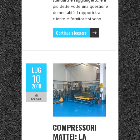
standard e raggiungerlo, è il
più delle volte una questione
di mentalità. I rapporti tra
cliente e fornitore si sono…
Continua a leggere
LUG
10
2018
di
berna00
COMPRESSORI
MATTEI: LA