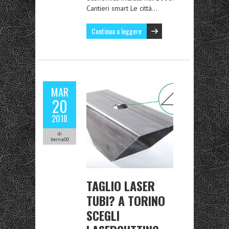
Cantieri smart Le città…
Continua a leggere
MAR
20
2018
di
berna00
TAGLIO LASER
TUBI? A TORINO
SCEGLI