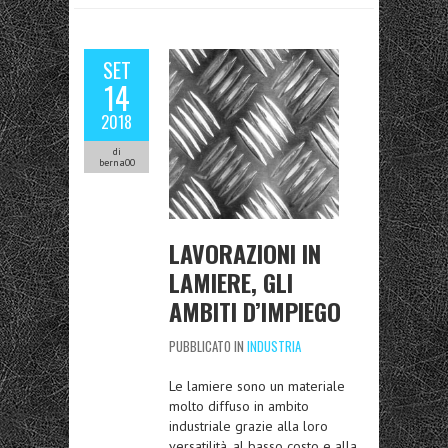
SET
14
2018
di
berna00
LAVORAZIONI IN
LAMIERE, GLI
AMBITI D’IMPIEGO
PUBBLICATO IN
INDUSTRIA
Le lamiere sono un materiale
molto diffuso in ambito
industriale grazie alla loro
versatilità, al basso costo e alla