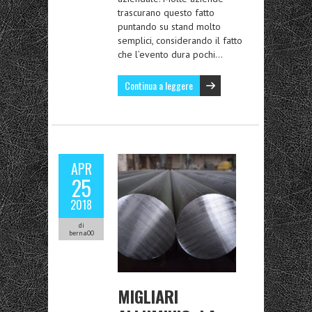
trascurano questo fatto
puntando su stand molto
semplici, considerando il fatto
che l’evento dura pochi…
Continua a leggere
APR
25
2018
di
berna00
MIGLIARI