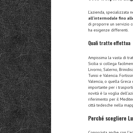
L’azienda, specializzata n
all’intermodale fino al
di proporre un servizio 
ha esigenze differenti.
Quali tratte effettua
Ampissima la vasta di tr
Sicilia si collega facilme
Livorno, Salerno, Brinidi
Tunisi e Valencia. Fortiss
Valencia, o quella Greca 
importante per i trasport
novità è la voglia dell’a
riferimento per il Medit
città tedesche nella ma
Perché scegliere Lu
Conosciuta anche con l’a