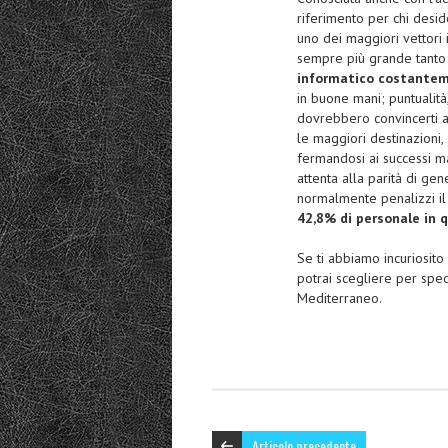
riferimento per chi desi
uno dei maggiori vettori i
sempre più grande tanto d
informatico costante
in buone mani; puntualità
dovrebbero convincerti a 
le maggiori destinazioni,
fermandosi ai successi m
attenta alla parità di gen
normalmente penalizzi il
42,8% di personale in 
Se ti abbiamo incuriosito
potrai scegliere per spedi
Mediterraneo.
Articolo precedente