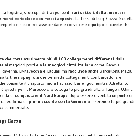
ella logistica, si occupa di
trasporto di vari settori
:
dall’alimentare
le merci pericolose con mezzi appositi
. La forza di Luigi Cozza è quella
completo e sicuro per assecondare e convincere ogni tipo di cliente che
atte che conta attualmente
più di 100 collegamenti differenti
: dalla
nte ai maggiori porti e alle
maggiori città italiane
come Genova,
si, Ravenna, Civitavecchia e Cagliari ma raggiunge anche Barcellona, Malta,
ima la
linea spagnola
che permette collegamenti con Barcellona e
che consente il trasporto fino a Patrasso, Bar e Igoumenitsa. Altrettanto
i è quella
per il Marocco
che collega le più grandi città a Tangeri. Ultima
zienda di
conquistare il Nord Europa
: dopo essere diventata un punto di
erraneo firma un
primo accordo con la Germania
, inserendo le più grandi
ppa commerciale.
igi Cozza
cronimo LCT spa, la
Luigi Cozza Trasporti
è diventata un punto di