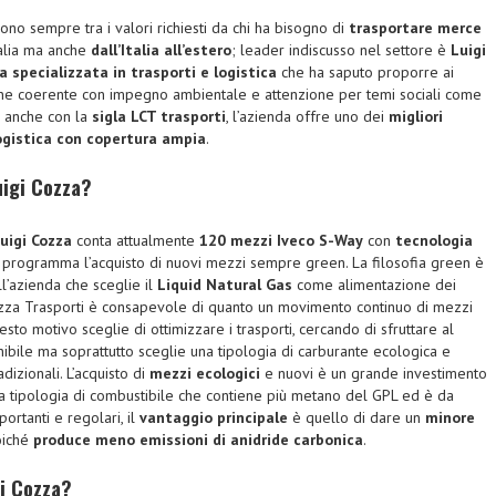
ono sempre tra i valori richiesti da chi ha bisogno di
trasportare merce
Italia ma anche
dall’Italia all’estero
; leader indiscusso nel settore è
Luigi
a specializzata in trasporti e logistica
che ha saputo proporre ai
ine coerente con impegno ambientale e attenzione per temi sociali come
a anche con la
sigla LCT trasporti
, l’azienda offre uno dei
migliori
logistica con copertura ampia
.
uigi Cozza?
Luigi Cozza
conta attualmente
120 mezzi Iveco S-Way
con
tecnologia
 programma l’acquisto di nuovi mezzi sempre green. La filosofia green è
ll’azienda che sceglie il
Liquid Natural Gas
come alimentazione dei
ozza Trasporti è consapevole di quanto un movimento continuo di mezzi
sto motivo sceglie di ottimizzare i trasporti, cercando di sfruttare al
ibile ma soprattutto sceglie una tipologia di carburante ecologica e
dizionali. L’acquisto di
mezzi ecologici
e nuovi è un grande investimento
a tipologia di combustibile che contiene più metano del GPL ed è da
ortanti e regolari, il
vantaggio principale
è quello di dare un
minore
iché
produce meno emissioni di anidride carbonica
.
gi Cozza?