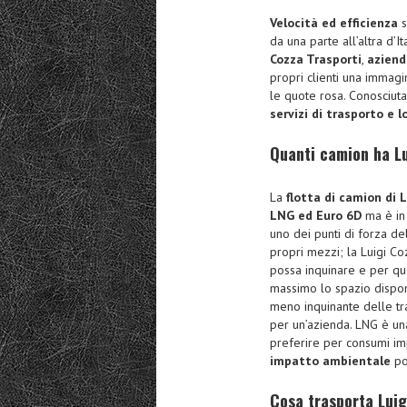
Velocità ed efficienza
s
da una parte all’altra d’
Cozza Trasporti
,
aziend
propri clienti una immag
le quote rosa. Conosciut
servizi di trasporto e 
Quanti camion ha L
La
flotta di camion di 
LNG ed Euro 6D
ma è in
uno dei punti di forza de
propri mezzi; la Luigi C
possa inquinare e per que
massimo lo spazio dispon
meno inquinante delle tra
per un’azienda. LNG è un
preferire per consumi imp
impatto ambientale
po
Cosa trasporta Lui