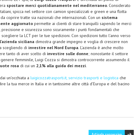
dera
spostare merci quotidianamente nel mediterraneo
. Considerato
taliani, spicca nel settore con camion specializzati e green e una flotta
a coprire tratte sia nazionali che internazionali. Con un
sistema
mente aggiornato
permette ai clienti di stare tranquilli sapendo le merci
, precisione e sicurezza sono sicuramente i punti fondamentali che
scegliere la LCT per le tue spedizioni. Con spedizioni tutto l’anno verso
l’azienda siciliana
dimostra grande impegno e voglia di crescere non
a scegliendo di
investire nel Nord Europa
. L’azienda è anche molto
ere tanto di aver scelto di
investire sulle donne
; nonostante il settore
 genere femminile, Luigi Cozza si dimostra controcorrente assumendo il
quote rosa
di cui un
2,1% alla guida dei mezzi
.
 dai un’occhiata a
luigicozzatrasporti.it, servizio trasporti e logistica
che
re la tua merce in Italia e in tantissime altre città d’Europa e del bacino
Articolo successivo