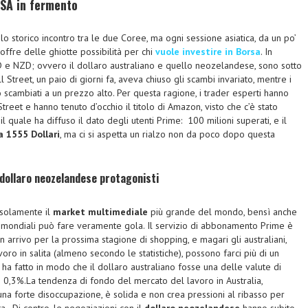
USA in fermento
 lo storico incontro tra le due Coree, ma ogni sessione asiatica, da un po’
offre delle ghiotte possibilità per chi
vuole investire in Borsa
. In
UD e NZD; ovvero il dollaro australiano e quello neozelandese, sono sotto
all Street, un paio di giorni fa, aveva chiuso gli scambi invariato, mentre i
 scambiati a un prezzo alto. Per questa ragione, i trader esperti hanno
Street e hanno tenuto d’occhio il titolo di Amazon, visto che c’è stato
l quale ha diffuso il dato degli utenti Prime: 100 milioni superati, e il
 1555 Dollari
, ma ci si aspetta un rialzo non da poco dopo questa
dollaro neozelandese protagonisti
solamente il
market multimediale
più grande del mondo, bensì anche
e mondiali può fare veramente gola. Il servizio di abbonamento Prime è
 in arrivo per la prossima stagione di shopping, e magari gli australiani,
oro in salita (almeno secondo le statistiche), possono farci più di un
a fatto in modo che il dollaro australiano fosse una delle valute di
o 0,3%.La tendenza di fondo del mercato del lavoro in Australia,
una forte disoccupazione, è solida e non crea pressioni al ribasso per
. Di contro, le negoziazioni con il
dollaro neozelandese
hanno subito