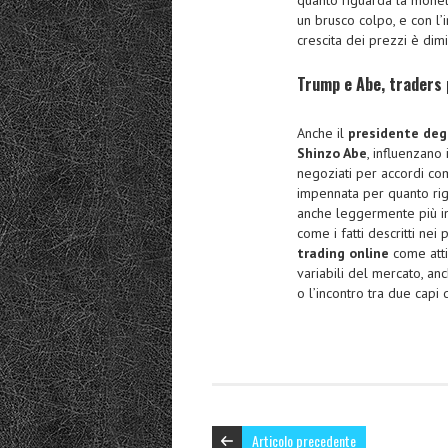
un brusco colpo, e con l’i
crescita dei prezzi è dimi
Trump e Abe, traders p
Anche il
presidente degl
Shinzo Abe
, influenzano
negoziati per accordi com
impennata per quanto rigu
anche leggermente più in 
come i fatti descritti nei
trading online
come attiv
variabili del mercato, a
o l’incontro tra due cap
Articolo precedente