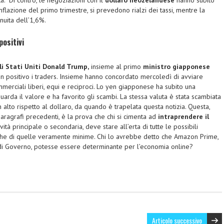
nflazione del primo trimestre, si prevedono rialzi dei tassi, mentre la
nuita dell’1,6%.
ositivi
i Stati Uniti Donald Trump,
insieme al primo
ministro giapponese
 in positivo i traders. Insieme hanno concordato mercoledì di avviare
merciali liberi, equi e reciproci. Lo yen giapponese ha subito una
arda il valore e ha favorito gli scambi. La stessa valuta è stata scambiata
alto rispetto al dollaro, da quando è trapelata questa notizia. Questa,
 paragrafi precedenti, è la prova che chi si cimenta ad
intraprendere il
ità principale o secondaria, deve stare all’erta di tutte le possibili
nche di quelle veramente minime. Chi lo avrebbe detto che Amazon Prime,
i di Governo, potesse essere determinante per l’economia online?
Articolo successivo