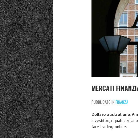
MERCATI FINANZI
PUBBLICATO IN
FINANZA
Dollaro australiano
,
Am
investitori, i quali cerca
fare trading online.