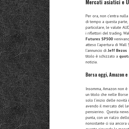
Mercati asiatici e 
Per ora, non c’entra nulla
di tempo a questa parte, 
particolare, le valute A
i riflettori del trading. W
Futures SP500
venivano
atteso l’apertura di Wall 
l’annuncio di
Jeff Bezos
i
titolo è schizzato a
quota
notizia.
Borsa oggi, Amazon e 
Insomma, Amazon non è 
un titolo che nelle Bors
solo l’inizio delle novità
avendo il mercato del lav
pensierino. Questa news h
punta, con un rialzo dell
nonostante ci sia ancora 
quanto riguarda la moneta