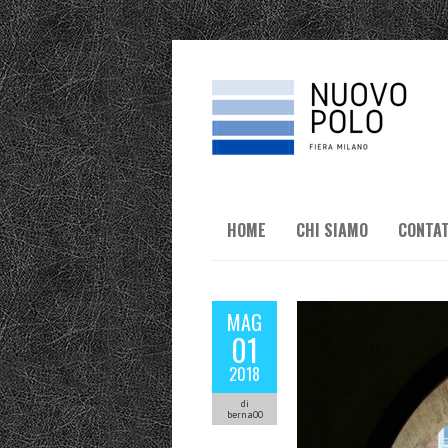
HOME
CHI SIAMO
CONTAT
MAG
01
2018
di
berna00