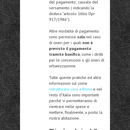
del pagamento; causale del
versamento ( indicando la
dicitura “articolo 16bis Dpr
917/1986”).
Altre modalità di pagamento
sono permesse
solo
nel caso
di oneri per i quali
non è
previsto il pagamento
tramite bonifico
, come i diritti
per le concessioni o gli oneri di
urbanizzazione.
Tutte queste pratiche ed altre
informazioni sul come
ristrutturare casa a Roma
e nel
resto d’Italia sono importanti
perché vi permetteranno di
rientrare nelle spese e
mettere, finalmente, a posto la
vostra abitazione.