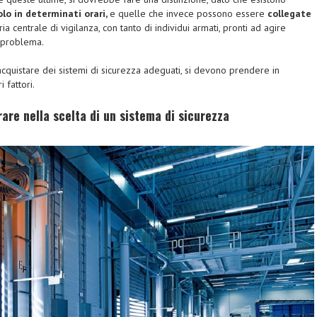
olo in determinati orari,
e quelle che invece possono essere
collegate
a centrale di vigilanza, con tanto di individui armati, pronti ad agire
 problema.
acquistare dei sistemi di sicurezza adeguati, si devono prendere in
 fattori.
rare nella scelta di un sistema di sicurezza