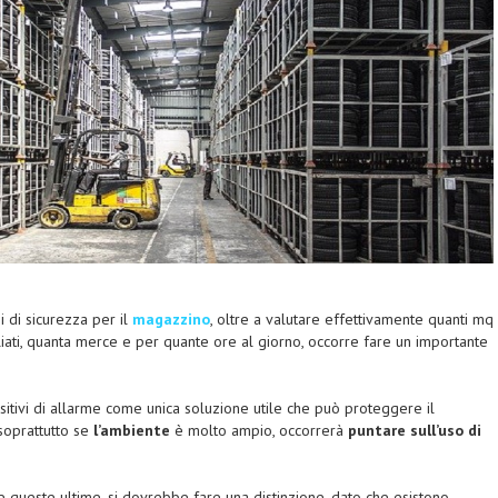
i di sicurezza per il
magazzino
, oltre a valutare effettivamente quanti mq
ati, quanta merce e per quante ore al giorno, occorre fare un importante
sitivi di allarme come unica soluzione utile che può proteggere il
soprattutto se
l’ambiente
è molto ampio, occorrerà
puntare sull’uso di
 queste ultime, si dovrebbe fare una distinzione, dato che esistono