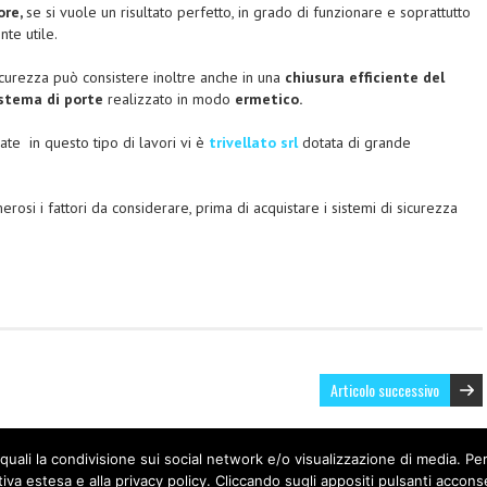
ore,
se si vuole un risultato perfetto, in grado di funzionare e soprattutto
te utile.
icurezza può consistere inoltre anche in una
chiusura efficiente del
istema di porte
realizzato in modo
ermetico.
ate in questo tipo di lavori vi è
trivellato srl
dotata di grande
rosi i fattori da considerare, prima di acquistare i sistemi di sicurezza
Articolo successivo
à quali la condivisione sui social network e/o visualizzazione di media. Per
red by
Deegita
.
tiva estesa e alla privacy policy. Cliccando sugli appositi pulsanti accons