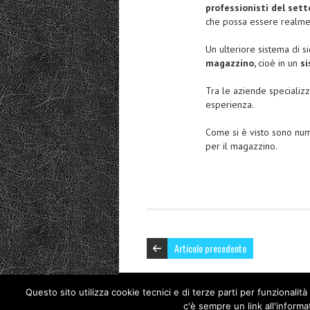
professionisti del sett
che possa essere realmen
Un ulteriore sistema di s
magazzino,
cioè in un
s
Tra le aziende specializz
esperienza.
Come si è visto sono nume
per il magazzino.
Articolo precedente
Questo sito utilizza cookie tecnici e di terze parti per funzionalit
Copyright © 2026 Nuovo Polo Fiera Milano. Proudly powe
c'è sempre un link all'informa