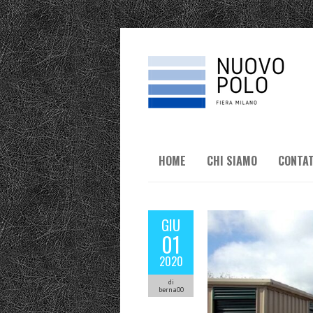
HOME
CHI SIAMO
CONTAT
GIU
01
2020
di
berna00