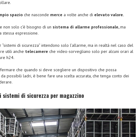
llare.
pio spazio
che nasconde
merce
a volte anche di
elevato valore
.
e non solo c’è bisogno di un
sistema di allarme professionale,
ma
a stessa espressione.
r “sistemi di sicurezza” intendono solo l’allarme, ma in realtà nel caso del
e utili anche
telecamere
che
video-sorvegliano
solo per alcuni orari al
ure
h24.
ffermare che quando si deve scegliere un
dispositivo
che possa
o
da possibili
ladri,
è bene fare una scelta accurata, che tenga conto dei
derare.
i s
istemi di sicurezza per magazzino