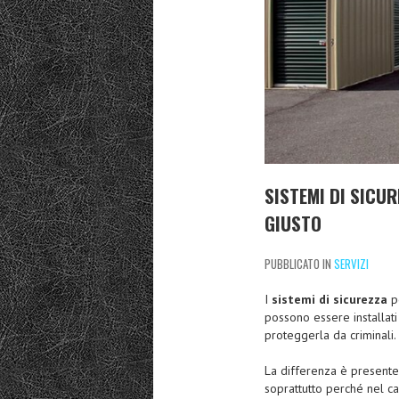
SISTEMI DI SICU
GIUSTO
PUBBLICATO IN
SERVIZI
I
sistemi di sicurezza
p
possono essere installati 
proteggerla da criminali.
La differenza è presente
soprattutto perché nel ca