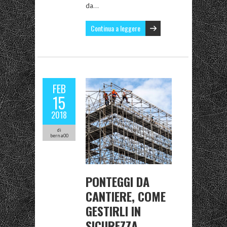
da…
Continua a leggere
FEB
15
2018
di
berna00
PONTEGGI DA
CANTIERE, COME
GESTIRLI IN
SICUREZZA