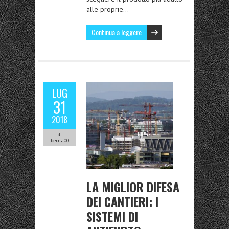
alle proprie…
Continua a leggere
LUG
31
2018
di
berna00
LA MIGLIOR DIFESA
DEI CANTIERI: I
SISTEMI DI