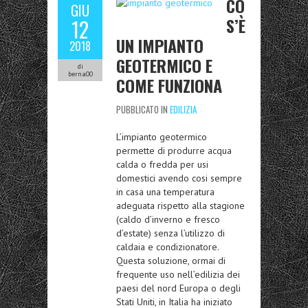
CO
GIU
S’È
12
UN IMPIANTO
2018
GEOTERMICO E
di
berna00
COME FUNZIONA
PUBBLICATO IN
EDILIZIA
L’impianto geotermico
permette di produrre acqua
calda o fredda per usi
domestici avendo cosi sempre
in casa una temperatura
adeguata rispetto alla stagione
(caldo d’inverno e fresco
d’estate) senza l’utilizzo di
caldaia e condizionatore.
Questa soluzione, ormai di
frequente uso nell’edilizia dei
paesi del nord Europa o degli
Stati Uniti, in Italia ha iniziato