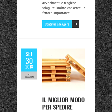
avvenimenti e tragiche
sciagure. Inoltre consente un
fattore importante…
Continua a leggere
SET
30
2018
di
berna00
IL MIGLIOR MODO
PER SPEDIRE